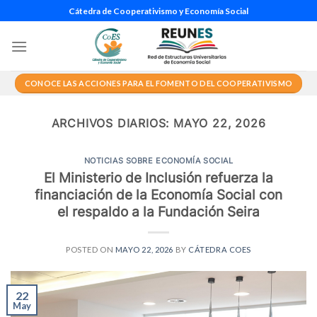
Saltar
Cátedra de Cooperativismo y Economía Social
al
contenido
CONOCE LAS ACCIONES PARA EL FOMENTO DEL COOPERATIVISMO
ARCHIVOS DIARIOS:
MAYO 22, 2026
NOTICIAS SOBRE ECONOMÍA SOCIAL
El Ministerio de Inclusión refuerza la
financiación de la Economía Social con
el respaldo a la Fundación Seira
POSTED ON
MAYO 22, 2026
BY
CÁTEDRA COES
22
May