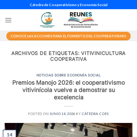
Saltar
Cátedra de Cooperativismo y Economía Social
al
contenido
CONOCE LAS ACCIONES PARA EL FOMENTO DEL COOPERATIVISMO
ARCHIVOS DE ETIQUETAS:
VITIVINICULTURA
COOPERATIVA
NOTICIAS SOBRE ECONOMÍA SOCIAL
Premios Manojo 2026: el cooperativismo
vitivinícola vuelve a demostrar su
excelencia
POSTED ON
JUNIO 14, 2026
BY
CÁTEDRA COES
14