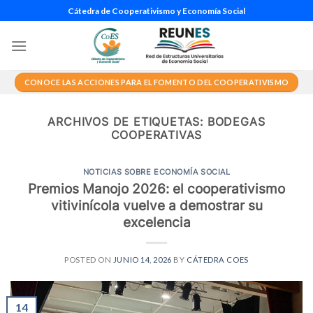
Saltar
Cátedra de Cooperativismo y Economía Social
al
contenido
CONOCE LAS ACCIONES PARA EL FOMENTO DEL COOPERATIVISMO
ARCHIVOS DE ETIQUETAS:
BODEGAS
COOPERATIVAS
NOTICIAS SOBRE ECONOMÍA SOCIAL
Premios Manojo 2026: el cooperativismo
vitivinícola vuelve a demostrar su
excelencia
POSTED ON
JUNIO 14, 2026
BY
CÁTEDRA COES
14