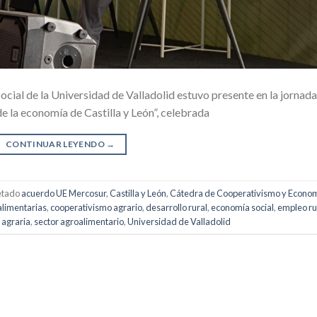
ial de la Universidad de Valladolid estuvo presente en la jornada
 la economía de Castilla y León”, celebrada
CONTINUAR LEYENDO
→
etado
acuerdo UE Mercosur
,
Castilla y León
,
Cátedra de Cooperativismo y Econo
alimentarias
,
cooperativismo agrario
,
desarrollo rural
,
economía social
,
empleo ru
a agraria
,
sector agroalimentario
,
Universidad de Valladolid