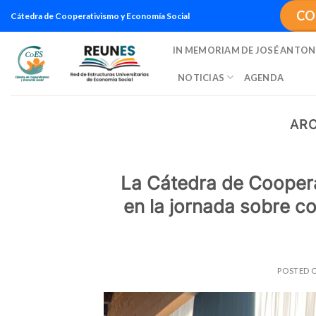
Saltar
CO
Cátedra de Cooperativismo y Economía Social
al
contenido
IN MEMORIAM DE JOSÉ ANTON
NOTICIAS
AGENDA
ARC
La Cátedra de Coopera
en la jornada sobre co
POSTED 