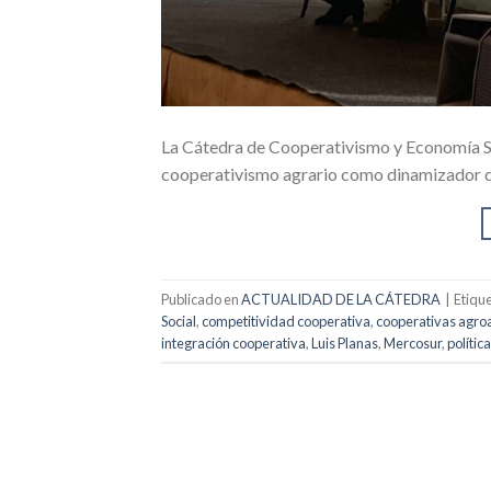
La Cátedra de Cooperativismo y Economía Soc
cooperativismo agrario como dinamizador de
Publicado en
ACTUALIDAD DE LA CÁTEDRA
|
Etiqu
Social
,
competitividad cooperativa
,
cooperativas agro
integración cooperativa
,
Luis Planas
,
Mercosur
,
polític