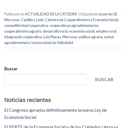
Publicado en
ACTUALIDAD DE LA CÁTEDRA
|
Etiquetado
acuerdo UE
Mercosur
,
Castilla y León
,
Cátedra de Cooperativismo y Economía Social
,
competitividad cooperativa
,
cooperativas agroalimentarias
,
cooperativismo agrario
,
desarrollo rural
,
economía social
,
empleo rural
,
integración cooperativa
,
Luis Planas
,
Mercosur
,
política agraria
,
sector
agroalimentario
,
Universidad de Valladolid
Buscar
BUSCAR
Noticias recientes
El Congreso aprueba definitivamente la nueva Ley de
Economía Social
El PERTE de la Economía Social y de los Cuidados cierra su