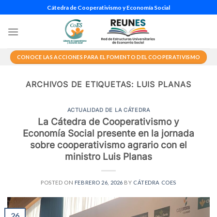
Saltar
Cátedra de Cooperativismo y Economía Social
al
contenido
CONOCE LAS ACCIONES PARA EL FOMENTO DEL COOPERATIVISMO
ARCHIVOS DE ETIQUETAS:
LUIS PLANAS
ACTUALIDAD DE LA CÁTEDRA
La Cátedra de Cooperativismo y
Economía Social presente en la jornada
sobre cooperativismo agrario con el
ministro Luis Planas
POSTED ON
FEBRERO 26, 2026
BY
CÁTEDRA COES
26