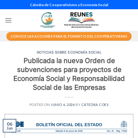
Saltar
Cátedra de Cooperativismo y Economía Social
al
contenido
CONOCE LAS ACCIONES PARA EL FOMENTO DEL COOPERATIVISMO
NOTICIAS SOBRE ECONOMÍA SOCIAL
Publicada la nueva Orden de
subvenciones para proyectos de
Economía Social y Responsabilidad
Social de las Empresas
POSTED ON
JUNIO 6, 2026
BY
CÁTEDRA COES
06
Jun