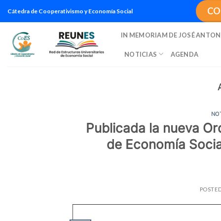
Saltar
CO
Cátedra de Cooperativismo y Economía Social
al
contenido
IN MEMORIAM DE JOSÉ ANTON
NOTICIAS
AGENDA
NO
Publicada la nueva O
de Economía Social
POSTE