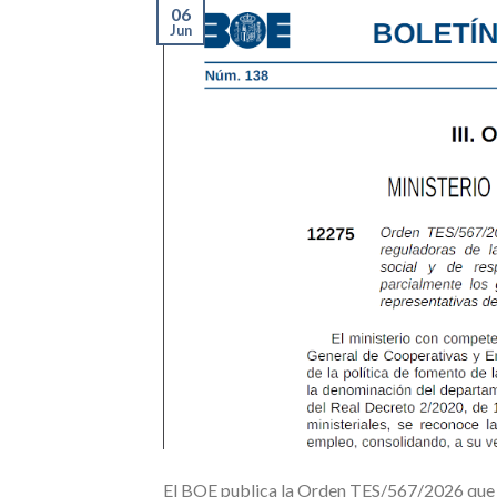
06
Jun
El BOE publica la Orden TES/567/2026 que r