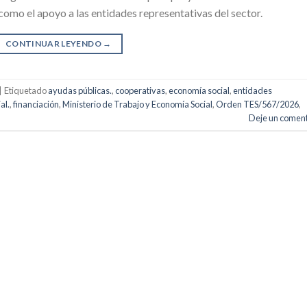
como el apoyo a las entidades representativas del sector.
CONTINUAR LEYENDO
→
|
Etiquetado
ayudas públicas.
,
cooperativas
,
economía social
,
entidades
al.
,
financiación
,
Ministerio de Trabajo y Economía Social
,
Orden TES/567/2026
,
Deje un coment