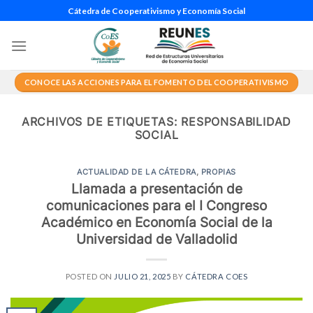
Saltar
Cátedra de Cooperativismo y Economía Social
al
contenido
CONOCE LAS ACCIONES PARA EL FOMENTO DEL COOPERATIVISMO
ARCHIVOS DE ETIQUETAS:
RESPONSABILIDAD
SOCIAL
ACTUALIDAD DE LA CÁTEDRA
,
PROPIAS
Llamada a presentación de
comunicaciones para el I Congreso
Académico en Economía Social de la
Universidad de Valladolid
POSTED ON
JULIO 21, 2025
BY
CÁTEDRA COES