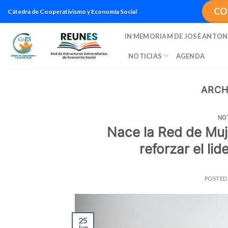
Saltar
CO
Cátedra de Cooperativismo y Economía Social
al
contenido
IN MEMORIAM DE JOSÉ ANTON
NOTICIAS
AGENDA
ARCH
NO
Nace la Red de Muj
reforzar el li
POSTED
25
Jun