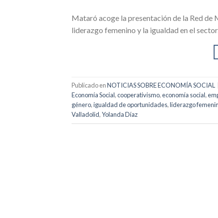
Mataró acoge la presentación de la Red de Mu
liderazgo femenino y la igualdad en el sector
Publicado en
NOTICIAS SOBRE ECONOMÍA SOCIAL
Economía Social
,
cooperativismo
,
economía social
,
emp
género
,
igualdad de oportunidades
,
liderazgo femeni
Valladolid
,
Yolanda Díaz