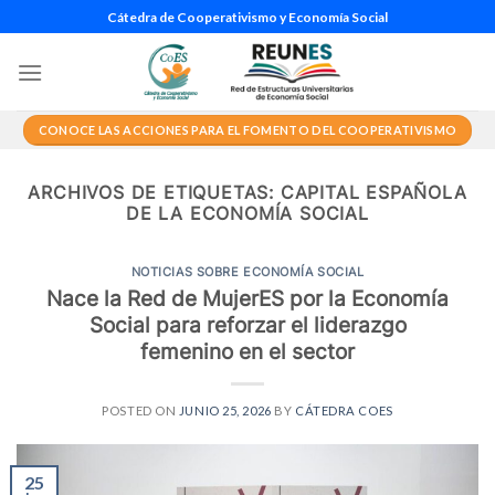
Saltar
Cátedra de Cooperativismo y Economía Social
al
contenido
CONOCE LAS ACCIONES PARA EL FOMENTO DEL COOPERATIVISMO
ARCHIVOS DE ETIQUETAS:
CAPITAL ESPAÑOLA
DE LA ECONOMÍA SOCIAL
NOTICIAS SOBRE ECONOMÍA SOCIAL
Nace la Red de MujerES por la Economía
Social para reforzar el liderazgo
femenino en el sector
POSTED ON
JUNIO 25, 2026
BY
CÁTEDRA COES
25