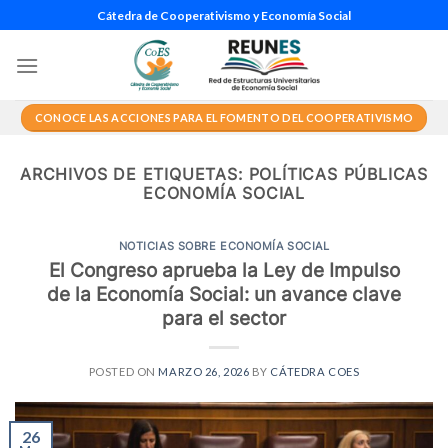
Saltar
Cátedra de Cooperativismo y Economía Social
al
contenido
CONOCE LAS ACCIONES PARA EL FOMENTO DEL COOPERATIVISMO
ARCHIVOS DE ETIQUETAS:
POLÍTICAS PÚBLICAS
ECONOMÍA SOCIAL
NOTICIAS SOBRE ECONOMÍA SOCIAL
El Congreso aprueba la Ley de Impulso
de la Economía Social: un avance clave
para el sector
POSTED ON
MARZO 26, 2026
BY
CÁTEDRA COES
26