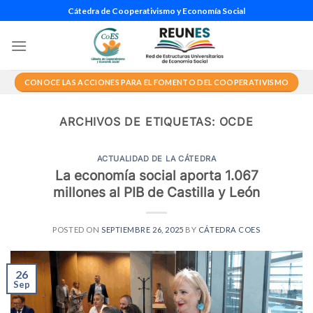
Saltar
Cátedra de Cooperativismo y Economía Social
al
contenido
CONOCE LAS ACCIONES PARA EL FOMENTO DEL COOPERATIVISMO
ARCHIVOS DE ETIQUETAS:
OCDE
ACTUALIDAD DE LA CÁTEDRA
La economía social aporta 1.067
millones al PIB de Castilla y León
POSTED ON
SEPTIEMBRE 26, 2025
BY
CÁTEDRA COES
26
Sep