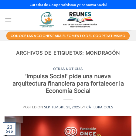
Saltar
Cátedra de Cooperativismo y Economía Social
al
contenido
CONOCE LAS ACCIONES PARA EL FOMENTO DEL COOPERATIVISMO
ARCHIVOS DE ETIQUETAS:
MONDRAGÓN
OTRAS NOTICIAS
‘Impulsa Social’ pide una nueva
arquitectura financiera para fortalecer la
Economía Social
POSTED ON
SEPTIEMBRE 23, 2025
BY
CÁTEDRA COES
23
Sep