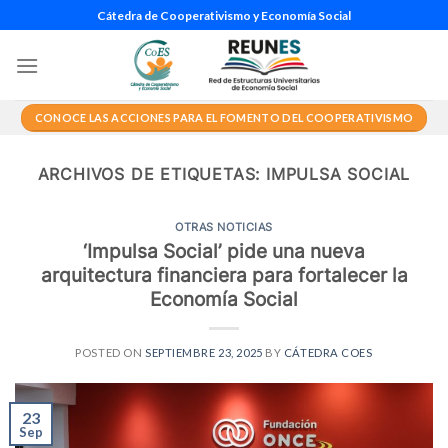
Saltar
Cátedra de Cooperativismo y Economía Social
al
contenido
CONOCE LAS ACCIONES PARA EL FOMENTO DEL COOPERATIVISMO
ARCHIVOS DE ETIQUETAS:
IMPULSA SOCIAL
OTRAS NOTICIAS
‘Impulsa Social’ pide una nueva
arquitectura financiera para fortalecer la
Economía Social
POSTED ON
SEPTIEMBRE 23, 2025
BY
CÁTEDRA COES
23
Sep