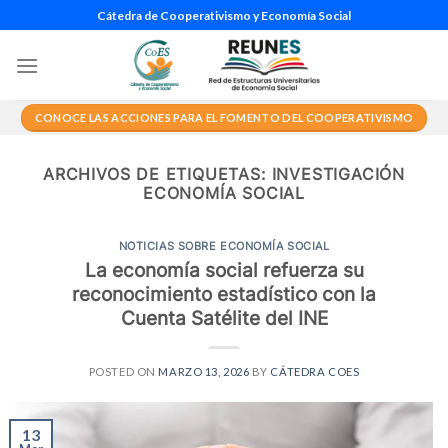
Saltar
Cátedra de Cooperativismo y Economía Social
al
contenido
CONOCE LAS ACCIONES PARA EL FOMENTO DEL COOPERATIVISMO
ARCHIVOS DE ETIQUETAS:
INVESTIGACIÓN
ECONOMÍA SOCIAL
NOTICIAS SOBRE ECONOMÍA SOCIAL
La economía social refuerza su
reconocimiento estadístico con la
Cuenta Satélite del INE
POSTED ON
MARZO 13, 2026
BY
CÁTEDRA COES
13