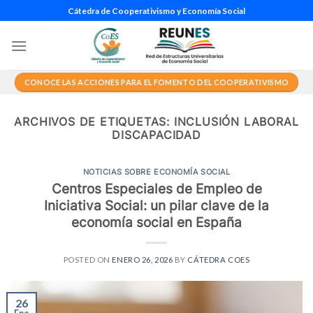
Saltar
Cátedra de Cooperativismo y Economía Social
al
contenido
CONOCE LAS ACCIONES PARA EL FOMENTO DEL COOPERATIVISMO
ARCHIVOS DE ETIQUETAS:
INCLUSIÓN LABORAL
DISCAPACIDAD
NOTICIAS SOBRE ECONOMÍA SOCIAL
Centros Especiales de Empleo de
Iniciativa Social: un pilar clave de la
economía social en España
POSTED ON
ENERO 26, 2026
BY
CÁTEDRA COES
26
Ene