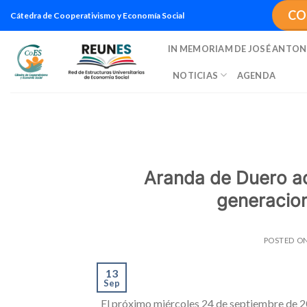
Saltar
CO
Cátedra de Cooperativismo y Economía Social
al
contenido
IN MEMORIAM DE JOSÉ ANTON
NOTICIAS
AGENDA
Aranda de Duero ac
generacion
POSTED O
13
Sep
El próximo miércoles 24 de septiembre de 2