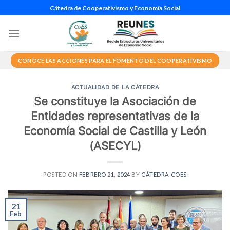
Saltar
Cátedra de Cooperativismo y Economía Social
al
contenido
CONOCE LAS ACCIONES PARA EL FOMENTO DEL COOPERATIVISMO
ACTUALIDAD DE LA CÁTEDRA
Se constituye la Asociación de
Entidades representativas de la
Economía Social de Castilla y León
(ASECYL)
POSTED ON
FEBRERO 21, 2024
BY
CÁTEDRA COES
21
Feb