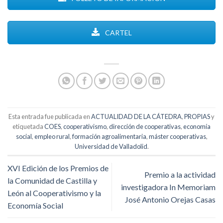
CARTEL
Esta entrada fue publicada en
ACTUALIDAD DE LA CÁTEDRA
,
PROPIAS
y
etiquetada
COES
,
cooperativismo
,
dirección de cooperativas
,
economía
social
,
empleo rural
,
formación agroalimentaria
,
máster cooperativas
,
Universidad de Valladolid
.
XVI Edición de los Premios de
Premio a la actividad
la Comunidad de Castilla y
investigadora In Memoriam
León al Cooperativismo y la
José Antonio Orejas Casas
Economía Social