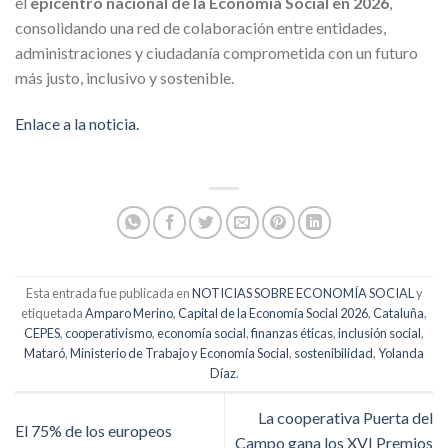
el
epicentro nacional de la Economía Social en 2026
,
consolidando una red de colaboración entre entidades,
administraciones y ciudadanía comprometida con un futuro
más justo, inclusivo y sostenible.
Enlace a la noticia.
Esta entrada fue publicada en
NOTICIAS SOBRE ECONOMÍA SOCIAL
y
etiquetada
Amparo Merino
,
Capital de la Economía Social 2026
,
Cataluña
,
CEPES
,
cooperativismo
,
economía social
,
finanzas éticas
,
inclusión social
,
Mataró
,
Ministerio de Trabajo y Economía Social
,
sostenibilidad
,
Yolanda
Díaz
.
La cooperativa Puerta del
El 75% de los europeos
Campo gana los XVI Premios