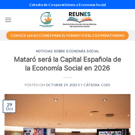
Saltar
Cátedra de Cooperativismo y Economía Social
al
contenido
CONOCE LAS ACCIONES PARA EL FOMENTO DEL COOPERATIVISMO
NOTICIAS SOBRE ECONOMÍA SOCIAL
Mataró será la Capital Española de
la Economía Social en 2026
POSTED ON
OCTUBRE 29, 2025
BY
CÁTEDRA COES
29
Oct