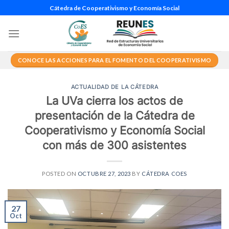
Saltar
Cátedra de Cooperativismo y Economía Social
al
contenido
CONOCE LAS ACCIONES PARA EL FOMENTO DEL COOPERATIVISMO
ACTUALIDAD DE LA CÁTEDRA
La UVa cierra los actos de
presentación de la Cátedra de
Cooperativismo y Economía Social
con más de 300 asistentes
POSTED ON
OCTUBRE 27, 2023
BY
CÁTEDRA COES
27
Oct