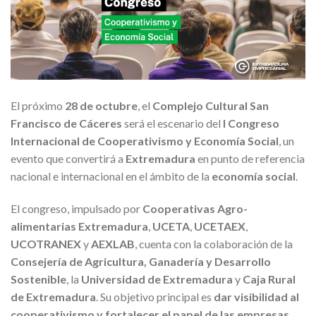
El próximo
28 de octubre
, el
Complejo Cultural San
Francisco de Cáceres
será el escenario del
I Congreso
Internacional de Cooperativismo y Economía Social
, un
evento que convertirá a
Extremadura
en punto de referencia
nacional e internacional en el ámbito de la
economía social
.
El congreso, impulsado por
Cooperativas Agro-
alimentarias Extremadura
,
UCETA
,
UCETAEX
,
UCOTRANEX
y
AEXLAB
, cuenta con la colaboración de la
Consejería de Agricultura, Ganadería y Desarrollo
Sostenible
, la
Universidad de Extremadura
y
Caja Rural
de Extremadura
. Su objetivo principal es
dar visibilidad al
cooperativismo y fortalecer el papel de las empresas