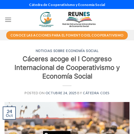
Saltar
Cátedra de Cooperativismo y Economía Social
al
contenido
CONOCE LAS ACCIONES PARA EL FOMENTO DEL COOPERATIVISMO
NOTICIAS SOBRE ECONOMÍA SOCIAL
Cáceres acoge el I Congreso
Internacional de Cooperativismo y
Economía Social
POSTED ON
OCTUBRE 24, 2025
BY
CÁTEDRA COES
24
Oct