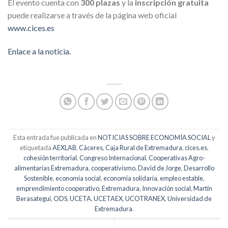
El evento cuenta con
300 plazas
y la
inscripción gratuita
puede realizarse a través de la página web oficial
www.cices.es
Enlace a la noticia.
Esta entrada fue publicada en
NOTICIAS SOBRE ECONOMÍA SOCIAL
y
etiquetada
AEXLAB
,
Cáceres
,
Caja Rural de Extremadura
,
cices.es
,
cohesión territorial
,
Congreso Internacional
,
Cooperativas Agro-
alimentarias Extremadura
,
cooperativismo
,
David de Jorge
,
Desarrollo
Sostenible
,
economía social
,
economía solidaria
,
empleo estable
,
emprendimiento cooperativo
,
Extremadura
,
Innovación social
,
Martín
Berasategui
,
ODS
,
UCETA
,
UCETAEX
,
UCOTRANEX
,
Universidad de
Extremadura
.