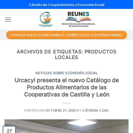
Saltar
Cátedra de Cooperativismo y Economía Social
al
contenido
CONOCE LAS ACCIONES PARA EL FOMENTO DEL COOPERATIVISMO
ARCHIVOS DE ETIQUETAS:
PRODUCTOS
LOCALES
NOTICIAS SOBRE ECONOMÍA SOCIAL
Urcacyl presenta el nuevo Catálogo de
Productos Alimentarios de las
Cooperativas de Castilla y León
POSTED ON
OCTUBRE 27, 2025
BY
CÁTEDRA COES
27