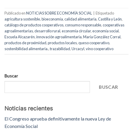
Publicado en
NOTICIAS SOBRE ECONOMÍA SOCIAL
|
Etiquetado
agricultura sostenible
,
bioeconomía
,
calidad alimentaria
,
Castilla y León
,
catálogo de productos cooperativos
,
consumo responsable
,
cooperativas
agroalimentarias
,
desarrollo rural
,
economía circular
,
economía social
,
Escuela Alcazarén
,
innovación agroalimentaria
,
María González Corral
,
productos de proximidad
,
productos locales
,
queso cooperativo
,
sostenibilidad alimentaria.
,
trazabilidad
,
Urcacyl
,
vino cooperativo
Buscar
BUSCAR
Noticias recientes
El Congreso aprueba definitivamente la nueva Ley de
Economía Social