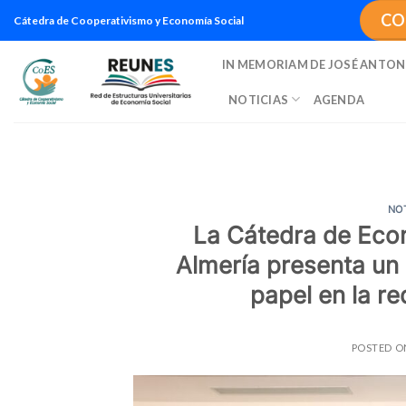
Saltar
CO
Cátedra de Cooperativismo y Economía Social
al
contenido
IN MEMORIAM DE JOSÉ ANTON
NOTICIAS
AGENDA
NO
La Cátedra de Econ
Almería presenta un 
papel en la r
POSTED 