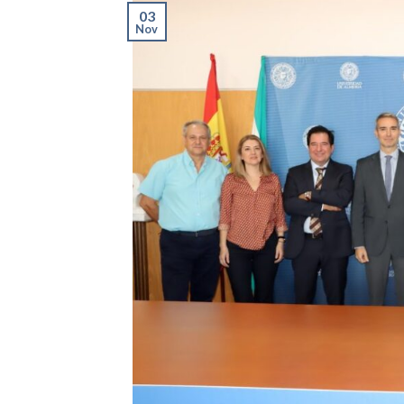
03
Nov