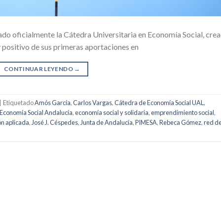
do oficialmente la Cátedra Universitaria en Economía Social, cre
 positivo de sus primeras aportaciones en
CONTINUAR LEYENDO
→
|
Etiquetado
Amós García
,
Carlos Vargas
,
Cátedra de Economía Social UAL
,
Economía Social Andalucía
,
economía social y solidaria
,
emprendimiento social
,
ón aplicada
,
José J. Céspedes
,
Junta de Andalucía
,
PIMESA
,
Rebeca Gómez
,
red d