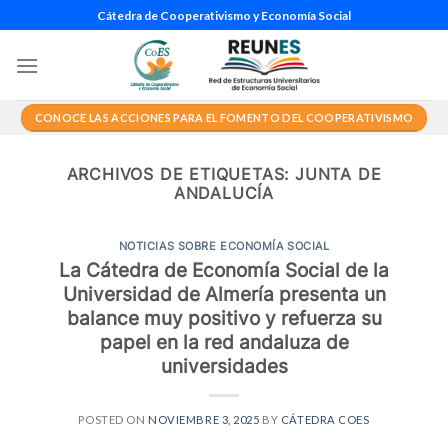
Saltar
Cátedra de Cooperativismo y Economía Social
al
contenido
CONOCE LAS ACCIONES PARA EL FOMENTO DEL COOPERATIVISMO
ARCHIVOS DE ETIQUETAS:
JUNTA DE
ANDALUCÍA
NOTICIAS SOBRE ECONOMÍA SOCIAL
La Cátedra de Economía Social de la
Universidad de Almería presenta un
balance muy positivo y refuerza su
papel en la red andaluza de
universidades
POSTED ON
NOVIEMBRE 3, 2025
BY
CÁTEDRA COES