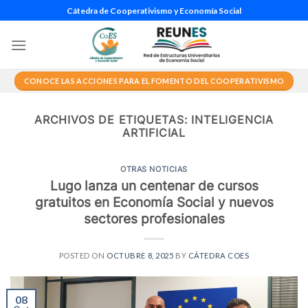
Saltar
Cátedra de Cooperativismo y Economía Social
al
contenido
CONOCE LAS ACCIONES PARA EL FOMENTO DEL COOPERATIVISMO
ARCHIVOS DE ETIQUETAS:
INTELIGENCIA
ARTIFICIAL
OTRAS NOTICIAS
Lugo lanza un centenar de cursos
gratuitos en Economía Social y nuevos
sectores profesionales
POSTED ON
OCTUBRE 8, 2025
BY
CÁTEDRA COES
08