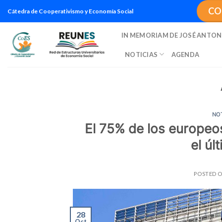
Saltar
CO
Cátedra de Cooperativismo y Economía Social
al
contenido
IN MEMORIAM DE JOSÉ ANTON
NOTICIAS
AGENDA
NO
El 75% de los europeo
el ú
POSTED 
28
Oct