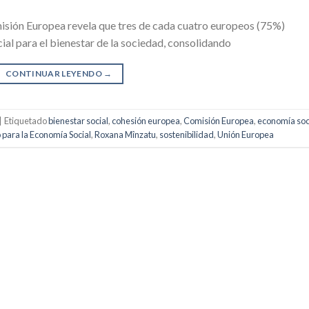
sión Europea revela que tres de cada cuatro europeos (75%)
al para el bienestar de la sociedad, consolidando
CONTINUAR LEYENDO
→
|
Etiquetado
bienestar social
,
cohesión europea
,
Comisión Europea
,
economía soc
 para la Economía Social
,
Roxana Mînzatu
,
sostenibilidad
,
Unión Europea