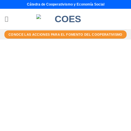
Saltar
Cátedra de Cooperativismo y Economía Social
al
contenido
CONOCE LAS ACCIONES PARA EL FOMENTO DEL COOPERATIVISMO