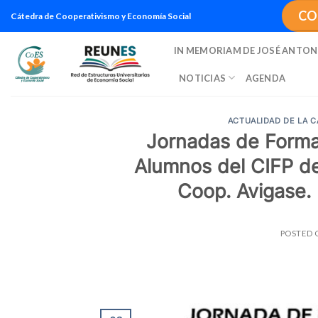
Saltar
CO
Cátedra de Cooperativismo y Economía Social
al
contenido
IN MEMORIAM DE JOSÉ ANTON
NOTICIAS
AGENDA
ACTUALIDAD DE LA 
Jornadas de Forma
Alumnos del CIFP de 
Coop. Avigase. 
POSTED