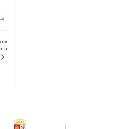
 el
3 de
omía