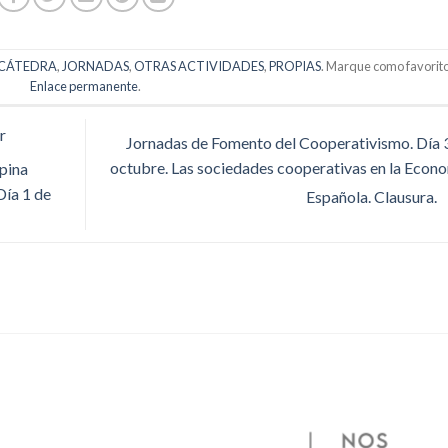
 CÁTEDRA
,
JORNADAS
,
OTRAS ACTIVIDADES
,
PROPIAS
. Marque como favorito
Enlace permanente
.
r
Jornadas de Fomento del Cooperativismo. Día 
octubre. Las sociedades cooperativas en la Econ
pina
Día 1 de
Española. Clausura.