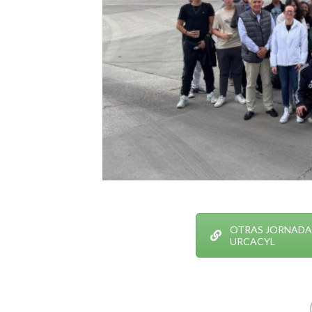
OTRAS JORNADA
URCACYL