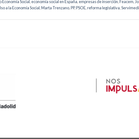
o Economía Social
,
economía social en España
,
empresas de inserción
,
Feacem
,
Jo
so a la Economía Social
,
Marta Trenzano
,
PP
,
PSOE
,
reforma legislativa
,
Servimed