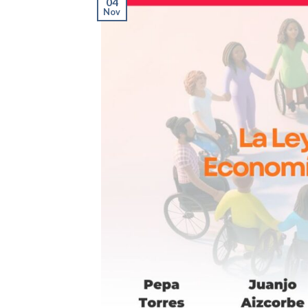
04
Nov