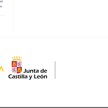
sé
ia
,