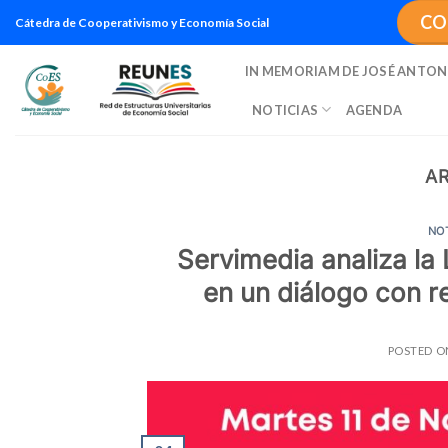
Saltar
CO
Cátedra de Cooperativismo y Economía Social
al
contenido
IN MEMORIAM DE JOSÉ ANTON
NOTICIAS
AGENDA
AR
NO
Servimedia analiza la
en un diálogo con r
POSTED 