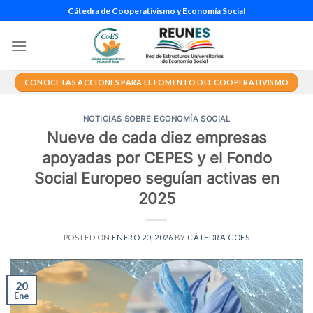
Saltar
Cátedra de Cooperativismo y Economía Social
al
contenido
CONOCE LAS ACCIONES PARA EL FOMENTO DEL COOPERATIVISMO
NOTICIAS SOBRE ECONOMÍA SOCIAL
Nueve de cada diez empresas
apoyadas por CEPES y el Fondo
Social Europeo seguían activas en
2025
POSTED ON
ENERO 20, 2026
BY
CÁTEDRA COES
20
Ene