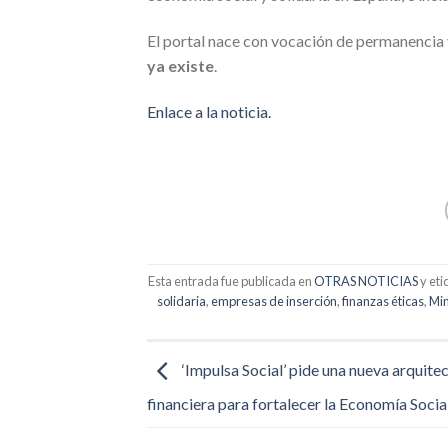
El portal nace con vocación de permanencia 
ya existe
.
Enlace a la noticia.
Esta entrada fue publicada en
OTRAS NOTICIAS
y et
solidaria
,
empresas de inserción
,
finanzas éticas
,
Min
‘Impulsa Social’ pide una nueva arquite
financiera para fortalecer la Economía Socia