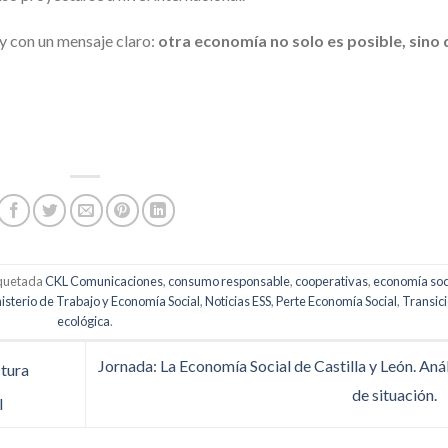
y con un mensaje claro:
otra economía no solo es posible, sino
iquetada
CKL Comunicaciones
,
consumo responsable
,
cooperativas
,
economía soci
isterio de Trabajo y Economía Social
,
Noticias ESS
,
Perte Economía Social
,
Transic
ecológica
.
Jornada: La Economía Social de Castilla y León. Anál
ctura
de situación.
l