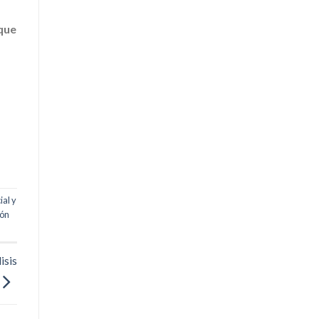
 que
al y
ión
isis