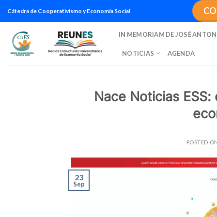
Saltar
CO
Cátedra de Cooperativismo y Economía Social
al
contenido
IN MEMORIAM DE JOSÉ ANTON
NOTICIAS
AGENDA
Nace Noticias ESS: 
eco
POSTED O
23
Sep