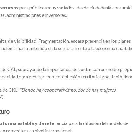
 recursos
para públicos muy variados: desde ciudadanía consumi
as, administraciones e inversores.
alta de visibilidad
. Fragmentación, escasa presencia en los planes
ación la han mantenido en la sombra frente a la economía capitali
 desde CKL, subrayando la importancia de contar con un medio propi
pacidad para generar empleo, cohesión territorial y sostenibilida
a de CKL:
“Donde hay cooperativismo, donde hay mujeres
o”
.
turo
taforma estable y de referencia
para la difusión del modelo de
uso proyectarse a nivel internacional.