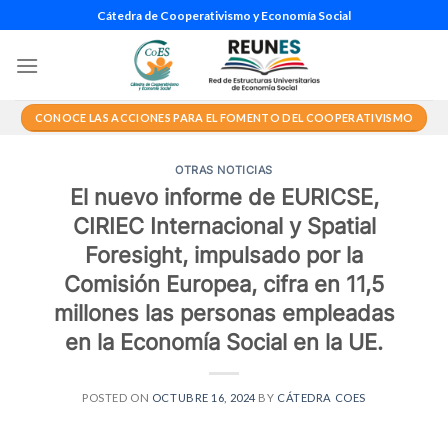
Saltar
Cátedra de Cooperativismo y Economía Social
al
contenido
CONOCE LAS ACCIONES PARA EL FOMENTO DEL COOPERATIVISMO
OTRAS NOTICIAS
El nuevo informe de EURICSE,
CIRIEC Internacional y Spatial
Foresight, impulsado por la
Comisión Europea, cifra en 11,5
millones las personas empleadas
en la Economía Social en la UE.
POSTED ON
OCTUBRE 16, 2024
BY
CÁTEDRA COES